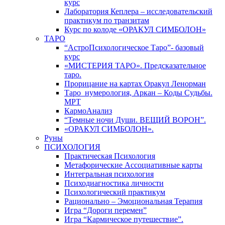
курс
Лаборатория Кеплера – исследовательский
практикум по транзитам
Курс по колоде «ОРАКУЛ СИМБОЛОН»
ТАРО
“АстроПсихологическое Таро”- базовый
курс
«МИСТЕРИЯ ТАРО». Предсказательное
таро.
Прорицание на картах Оракул Ленорман
Таро_нумерология, Аркан – Коды Судьбы.
МРТ
КармоАнализ
“Темные ночи Души. ВЕЩИЙ ВОРОН”.
«ОРАКУЛ СИМБОЛОН».
Руны
ПСИХОЛОГИЯ
Практическая Психология
Метафорические Ассоциативные карты
Интегральная психология
Психодиагностика личности
Психологический практикум
Рационально – Эмоциональная Терапия
Игра “Дороги перемен”
Игра “Кармическое путешествие”.