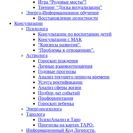
Игра “Родовые мосты”!
Тренинг “Доска визуализации”
Энерго-Информационное обучение
Восстановление целостности
Консультации
Психолога
Консультации по воспитанию детей
Консультации с МАК
“Кризисы развития”.
“Проблемы в отношениях”.
Астролога
Гороскоп рождения
Личные взаимоотношения
Годовые прогнозы
Анализ текущего периода времени
Услуга ректификации
Анализ сферы жизни
Подбор дат событий
Профориентация
Гороскоп ребенка
Энергопсихолога
Таролога
ПсихоАнализ в Таро
Прогнозы на картах ТАРО.
Информационный Код Личности.