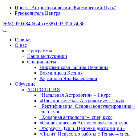
Проект АстроПсихологии “Кармический Путь”
Руководитель Центра
(+38) 050 684 66 45
(+38) 093 356 74 86
Главная
О нас
Программы
Наши выпускники
Специалисты
Никульникова Галина Ивановна
Вохминцева Ксения
Рафаилова Яна Валерьевна
Обучение
АСТРОЛОГИЯ
«Натальная Астрология» – 1 курс
«Прогностическая Астрология» – 2 курс
«Ректификация. Основы консультирования»-
спец курс
«Хорарная астрология»- спец курс
«Синастрическая Астрология»- спец курс
«Формула Души. Цепочки диспозиций»
«Лилит: Искусство работы с Тенью»- спец