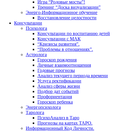
Игра “Родовые мосты”!
Тренинг “Доска визуализации”
Энерго-Информационное обучение
Восстановление целостности
Консультации
Психолога
Консультации по воспитанию детей
Консультации с МАК
“Кризисы развития”.
“Проблемы в отношениях”.
Астролога
Гороскоп рождения
Личные взаимоотношения
Годовые прогнозы
Анализ текущего периода времени
Услуга ректификации
Анализ сферы жизни
Подбор дат событий
Профориентация
Гороскоп ребенка
Энергопсихолога
Таролога
ПсихоАнализ в Таро
Прогнозы на картах ТАРО.
Информационный Код Личности.