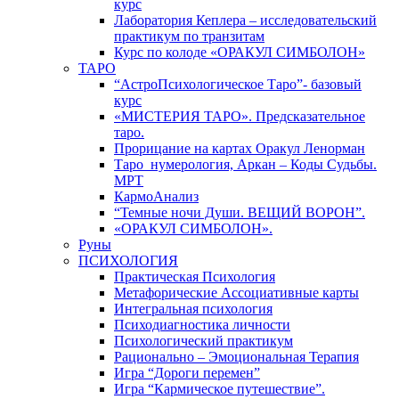
курс
Лаборатория Кеплера – исследовательский
практикум по транзитам
Курс по колоде «ОРАКУЛ СИМБОЛОН»
ТАРО
“АстроПсихологическое Таро”- базовый
курс
«МИСТЕРИЯ ТАРО». Предсказательное
таро.
Прорицание на картах Оракул Ленорман
Таро_нумерология, Аркан – Коды Судьбы.
МРТ
КармоАнализ
“Темные ночи Души. ВЕЩИЙ ВОРОН”.
«ОРАКУЛ СИМБОЛОН».
Руны
ПСИХОЛОГИЯ
Практическая Психология
Метафорические Ассоциативные карты
Интегральная психология
Психодиагностика личности
Психологический практикум
Рационально – Эмоциональная Терапия
Игра “Дороги перемен”
Игра “Кармическое путешествие”.