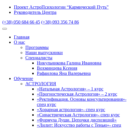
Проект АстроПсихологии “Кармический Путь”
Руководитель Центра
(+38) 050 684 66 45
(+38) 093 356 74 86
Главная
О нас
Программы
Наши выпускники
Специалисты
Никульникова Галина Ивановна
Вохминцева Ксения
Рафаилова Яна Валерьевна
Обучение
АСТРОЛОГИЯ
«Натальная Астрология» – 1 курс
«Прогностическая Астрология» – 2 курс
«Ректификация. Основы консультирования»-
спец курс
«Хорарная астрология»- спец курс
«Синастрическая Астрология»- спец курс
«Формула Души. Цепочки диспозиций»
«Лилит: Искусство работы с Тенью»- спец