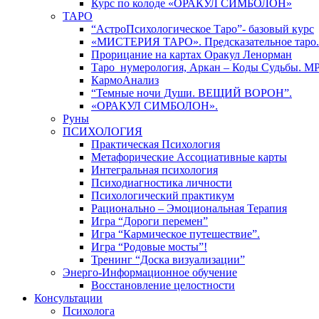
Курс по колоде «ОРАКУЛ СИМБОЛОН»
ТАРО
“АстроПсихологическое Таро”- базовый курс
«МИСТЕРИЯ ТАРО». Предсказательное таро.
Прорицание на картах Оракул Ленорман
Таро_нумерология, Аркан – Коды Судьбы. М
КармоАнализ
“Темные ночи Души. ВЕЩИЙ ВОРОН”.
«ОРАКУЛ СИМБОЛОН».
Руны
ПСИХОЛОГИЯ
Практическая Психология
Метафорические Ассоциативные карты
Интегральная психология
Психодиагностика личности
Психологический практикум
Рационально – Эмоциональная Терапия
Игра “Дороги перемен”
Игра “Кармическое путешествие”.
Игра “Родовые мосты”!
Тренинг “Доска визуализации”
Энерго-Информационное обучение
Восстановление целостности
Консультации
Психолога