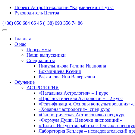
Проект АстроПсихологии “Кармический Путь”
Руководитель Центра
(+38) 050 684 66 45
(+38) 093 356 74 86
Главная
О нас
Программы
Наши выпускники
Специалисты
Никульникова Галина Ивановна
Вохминцева Ксения
Рафаилова Яна Валерьевна
Обучение
АСТРОЛОГИЯ
«Натальная Астрология» – 1 курс
«Прогностическая Астрология» – 2 курс
«Ректификация. Основы консультирования»-с
«Хорарная астрология»- спец курс
«Синастрическая Астрология»- спец курс
«Формула Души. Цепочки диспозиций»
«Лилит: Искусство работы с Тенью»- спец ку
Лаборатория Кеплера – исследовательский пр