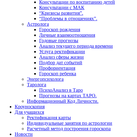
Консультации по воспитанию детей
Консультации с МАК
“Кризисы развития”.
“Проблемы в отношениях”.
Астролога
Гороскоп рождения
Личные взаимоотношения
Годовые прогнозы
Анализ текущего периода времени
Услуга ректификации
Анализ сферы жизни
Подбор дат событий
Профориентация
Гороскоп ребенка
Энергопсихолога
Таролога
ПсихоАнализ в Таро
Прогнозы на картах ТАРО.
Информационный Код Личности.
Кроуноскопия
Для учащихся
Ректификация карты
Индивидуальные занятия по астрологии
Расчетный метод построения гороскопа
Новости