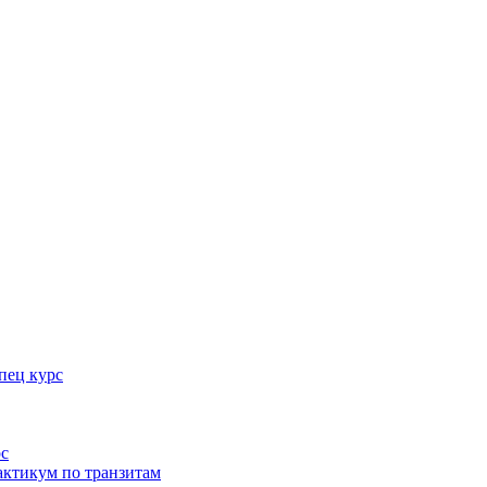
пец курс
рс
актикум по транзитам