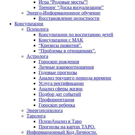
Игра “Родовые мосты”!
Тренинг “Доска визуализации”
Энерго-Информационное обучение
Восстановление целостности
Консультации
Психолога
Консультации по воспитанию детей
Консультации с МАК
“Кризисы развития”.
“Проблемы в отношениях”.
Астролога
Гороскоп рождения
Личные взаимоотношения
Годовые прогнозы
Анализ текущего периода времени
Услуга ректификации
Анализ сферы жизни
Подбор дат событий
Профориентация
Гороскоп ребенка
Энергопсихолога
Таролога
ПсихоАнализ в Таро
Прогнозы на картах ТАРО.
Информационный Код Личности.