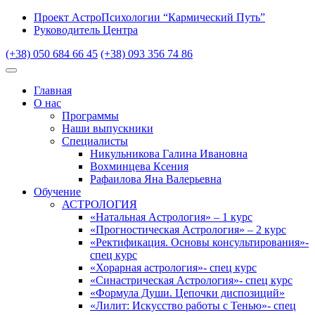
Проект АстроПсихологии “Кармический Путь”
Руководитель Центра
(+38) 050 684 66 45
(+38) 093 356 74 86
Главная
О нас
Программы
Наши выпускники
Специалисты
Никульникова Галина Ивановна
Вохминцева Ксения
Рафаилова Яна Валерьевна
Обучение
АСТРОЛОГИЯ
«Натальная Астрология» – 1 курс
«Прогностическая Астрология» – 2 курс
«Ректификация. Основы консультирования»-
спец курс
«Хорарная астрология»- спец курс
«Синастрическая Астрология»- спец курс
«Формула Души. Цепочки диспозиций»
«Лилит: Искусство работы с Тенью»- спец