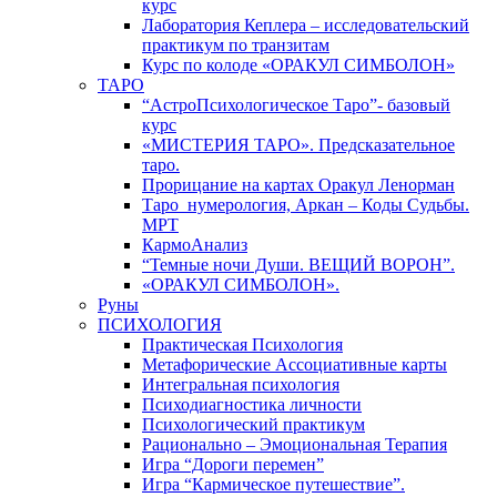
курс
Лаборатория Кеплера – исследовательский
практикум по транзитам
Курс по колоде «ОРАКУЛ СИМБОЛОН»
ТАРО
“АстроПсихологическое Таро”- базовый
курс
«МИСТЕРИЯ ТАРО». Предсказательное
таро.
Прорицание на картах Оракул Ленорман
Таро_нумерология, Аркан – Коды Судьбы.
МРТ
КармоАнализ
“Темные ночи Души. ВЕЩИЙ ВОРОН”.
«ОРАКУЛ СИМБОЛОН».
Руны
ПСИХОЛОГИЯ
Практическая Психология
Метафорические Ассоциативные карты
Интегральная психология
Психодиагностика личности
Психологический практикум
Рационально – Эмоциональная Терапия
Игра “Дороги перемен”
Игра “Кармическое путешествие”.