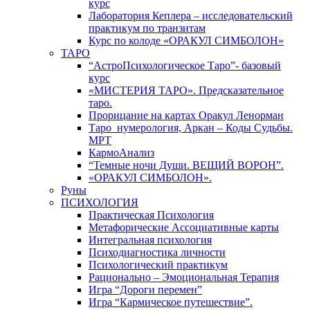
курс
Лаборатория Кеплера – исследовательский
практикум по транзитам
Курс по колоде «ОРАКУЛ СИМБОЛОН»
ТАРО
“АстроПсихологическое Таро”- базовый
курс
«МИСТЕРИЯ ТАРО». Предсказательное
таро.
Прорицание на картах Оракул Ленорман
Таро_нумерология, Аркан – Коды Судьбы.
МРТ
КармоАнализ
“Темные ночи Души. ВЕЩИЙ ВОРОН”.
«ОРАКУЛ СИМБОЛОН».
Руны
ПСИХОЛОГИЯ
Практическая Психология
Метафорические Ассоциативные карты
Интегральная психология
Психодиагностика личности
Психологический практикум
Рационально – Эмоциональная Терапия
Игра “Дороги перемен”
Игра “Кармическое путешествие”.