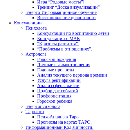
Игра “Родовые мосты”!
Тренинг “Доска визуализации”
Энерго-Информационное обучение
Восстановление целостности
Консультации
Психолога
Консультации по воспитанию детей
Консультации с МАК
“Кризисы развития”.
“Проблемы в отношениях”.
Астролога
Гороскоп рождения
Личные взаимоотношения
Годовые прогнозы
Анализ текущего периода времени
Услуга ректификации
Анализ сферы жизни
Подбор дат событий
Профориентация
Гороскоп ребенка
Энергопсихолога
Таролога
ПсихоАнализ в Таро
Прогнозы на картах ТАРО.
Информационный Код Личности.