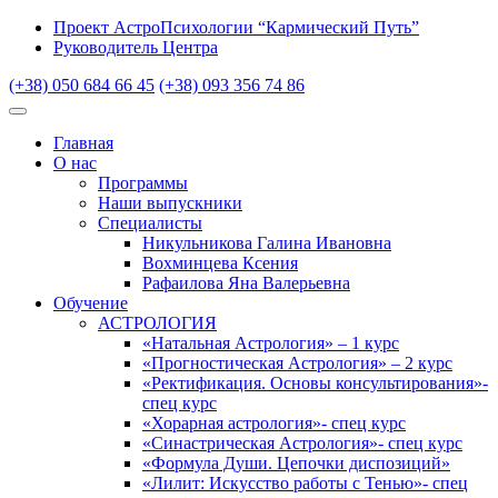
Проект АстроПсихологии “Кармический Путь”
Руководитель Центра
(+38) 050 684 66 45
(+38) 093 356 74 86
Главная
О нас
Программы
Наши выпускники
Специалисты
Никульникова Галина Ивановна
Вохминцева Ксения
Рафаилова Яна Валерьевна
Обучение
АСТРОЛОГИЯ
«Натальная Астрология» – 1 курс
«Прогностическая Астрология» – 2 курс
«Ректификация. Основы консультирования»-
спец курс
«Хорарная астрология»- спец курс
«Синастрическая Астрология»- спец курс
«Формула Души. Цепочки диспозиций»
«Лилит: Искусство работы с Тенью»- спец