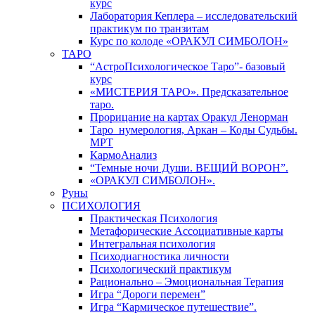
курс
Лаборатория Кеплера – исследовательский
практикум по транзитам
Курс по колоде «ОРАКУЛ СИМБОЛОН»
ТАРО
“АстроПсихологическое Таро”- базовый
курс
«МИСТЕРИЯ ТАРО». Предсказательное
таро.
Прорицание на картах Оракул Ленорман
Таро_нумерология, Аркан – Коды Судьбы.
МРТ
КармоАнализ
“Темные ночи Души. ВЕЩИЙ ВОРОН”.
«ОРАКУЛ СИМБОЛОН».
Руны
ПСИХОЛОГИЯ
Практическая Психология
Метафорические Ассоциативные карты
Интегральная психология
Психодиагностика личности
Психологический практикум
Рационально – Эмоциональная Терапия
Игра “Дороги перемен”
Игра “Кармическое путешествие”.