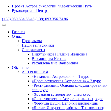
Проект АстроПсихологии “Кармический Путь”
Руководитель Центра
(+38) 050 684 66 45
(+38) 093 356 74 86
Главная
О нас
Программы
Наши выпускники
Специалисты
Никульникова Галина Ивановна
Вохминцева Ксения
Рафаилова Яна Валерьевна
Обучение
АСТРОЛОГИЯ
«Натальная Астрология» – 1 курс
«Прогностическая Астрология» – 2 курс
«Ректификация. Основы консультирования»-
спец курс
«Хорарная астрология»- спец курс
«Синастрическая Астрология»- спец курс
«Формула Души. Цепочки диспозиций»
«Лилит: Искусство работы с Тенью»- спец