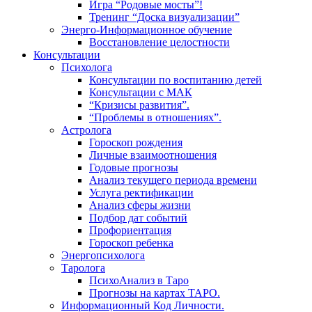
Игра “Родовые мосты”!
Тренинг “Доска визуализации”
Энерго-Информационное обучение
Восстановление целостности
Консультации
Психолога
Консультации по воспитанию детей
Консультации с МАК
“Кризисы развития”.
“Проблемы в отношениях”.
Астролога
Гороскоп рождения
Личные взаимоотношения
Годовые прогнозы
Анализ текущего периода времени
Услуга ректификации
Анализ сферы жизни
Подбор дат событий
Профориентация
Гороскоп ребенка
Энергопсихолога
Таролога
ПсихоАнализ в Таро
Прогнозы на картах ТАРО.
Информационный Код Личности.