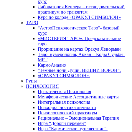
курс
Лаборатория Кеплера – исследовательский
практикум по транзитам
Курс по колоде «ОРАКУЛ СИМБОЛОН»
ТАРО
“АстроПсихологическое Таро”- базовый
курс
«МИСТЕРИЯ ТАРО». Предсказательное
таро.
Прорицание на картах Оракул Ленорман
Таро_нумерология, Аркан – Коды Судьбы.
МРТ
КармоАнализ
“Темные ночи Души. ВЕЩИЙ ВОРОН”.
«ОРАКУЛ СИМБОЛОН».
Руны
ПСИХОЛОГИЯ
Практическая Психология
Метафорические Ассоциативные карты
Интегральная психология
Психодиагностика личности
Психологический практикум
Рационально – Эмоциональная Терапия
Игра “Дороги перемен”
Игра “Кармическое путешествие”.