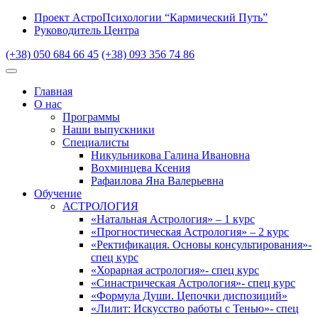
Проект АстроПсихологии “Кармический Путь”
Руководитель Центра
(+38) 050 684 66 45
(+38) 093 356 74 86
Главная
О нас
Программы
Наши выпускники
Специалисты
Никульникова Галина Ивановна
Вохминцева Ксения
Рафаилова Яна Валерьевна
Обучение
АСТРОЛОГИЯ
«Натальная Астрология» – 1 курс
«Прогностическая Астрология» – 2 курс
«Ректификация. Основы консультирования»-
спец курс
«Хорарная астрология»- спец курс
«Синастрическая Астрология»- спец курс
«Формула Души. Цепочки диспозиций»
«Лилит: Искусство работы с Тенью»- спец