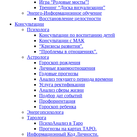
Игра “Родовые мосты”!
Тренинг “Доска визуализации”
Энерго-Информационное обучение
Восстановление целостности
Консультации
Психолога
Консультации по воспитанию детей
Консультации с МАК
“Кризисы развития”.
“Проблемы в отношениях”.
Астролога
Гороскоп рождения
Личные взаимоотношения
Годовые прогнозы
Анализ текущего периода времени
Услуга ректификации
Анализ сферы жизни
Подбор дат событий
Профориентация
Гороскоп ребенка
Энергопсихолога
Таролога
ПсихоАнализ в Таро
Прогнозы на картах ТАРО.
Информационный Код Личности.