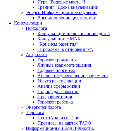
Игра “Родовые мосты”!
Тренинг “Доска визуализации”
Энерго-Информационное обучение
Восстановление целостности
Консультации
Психолога
Консультации по воспитанию детей
Консультации с МАК
“Кризисы развития”.
“Проблемы в отношениях”.
Астролога
Гороскоп рождения
Личные взаимоотношения
Годовые прогнозы
Анализ текущего периода времени
Услуга ректификации
Анализ сферы жизни
Подбор дат событий
Профориентация
Гороскоп ребенка
Энергопсихолога
Таролога
ПсихоАнализ в Таро
Прогнозы на картах ТАРО.
Информационный Код Личности.