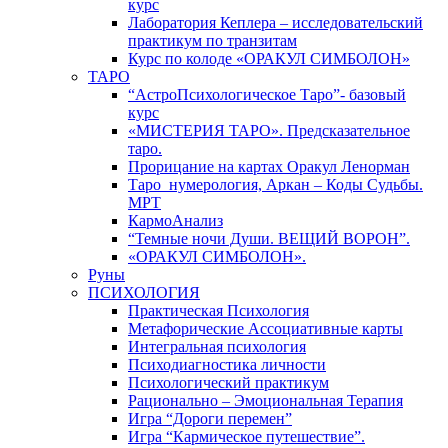
курс
Лаборатория Кеплера – исследовательский
практикум по транзитам
Курс по колоде «ОРАКУЛ СИМБОЛОН»
ТАРО
“АстроПсихологическое Таро”- базовый
курс
«МИСТЕРИЯ ТАРО». Предсказательное
таро.
Прорицание на картах Оракул Ленорман
Таро_нумерология, Аркан – Коды Судьбы.
МРТ
КармоАнализ
“Темные ночи Души. ВЕЩИЙ ВОРОН”.
«ОРАКУЛ СИМБОЛОН».
Руны
ПСИХОЛОГИЯ
Практическая Психология
Метафорические Ассоциативные карты
Интегральная психология
Психодиагностика личности
Психологический практикум
Рационально – Эмоциональная Терапия
Игра “Дороги перемен”
Игра “Кармическое путешествие”.