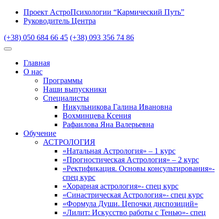
Проект АстроПсихологии “Кармический Путь”
Руководитель Центра
(+38) 050 684 66 45
(+38) 093 356 74 86
Главная
О нас
Программы
Наши выпускники
Специалисты
Никульникова Галина Ивановна
Вохминцева Ксения
Рафаилова Яна Валерьевна
Обучение
АСТРОЛОГИЯ
«Натальная Астрология» – 1 курс
«Прогностическая Астрология» – 2 курс
«Ректификация. Основы консультирования»-
спец курс
«Хорарная астрология»- спец курс
«Синастрическая Астрология»- спец курс
«Формула Души. Цепочки диспозиций»
«Лилит: Искусство работы с Тенью»- спец