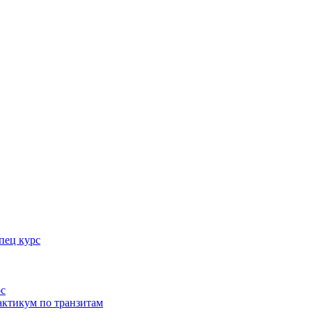
пец курс
рс
актикум по транзитам