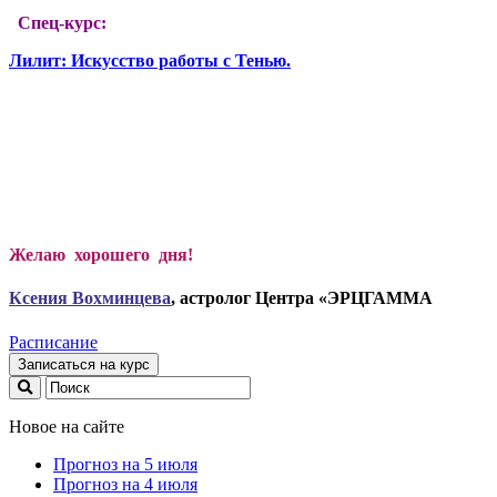
Спец-курс:
Лилит: Искусство работы с Тенью.
Желаю хорошего дня!
Ксени
я Вохминцева
, астролог Центра «ЭРЦГАММА
Расписание
Записаться на курс
Новое на сайте
Прогноз на 5 июля
Прогноз на 4 июля