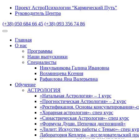
Проект АстроПсихологии “Кармический Путь”
Руководитель Центра
(+38) 050 684 66 45
(+38) 093 356 74 86
Главная
О нас
Программы
Наши выпускники
Специалисты
Никульникова Галина Ивановна
Вохминцева Ксения
Рафаилова Яна Валерьевна
Обучение
АСТРОЛОГИЯ
«Натальная Астрология» – 1 курс
«Прогностическая Астрология» – 2 курс
«Ректификация. Основы консультирования»-с
«Хорарная астрология»- спец курс
«Синастрическая Астрология»- спец курс
«Формула Души. Цепочки диспозиций»
«Лилит: Искусство работы с Тенью»- спец ку
Лаборатория Кеплера – исследовательский пр