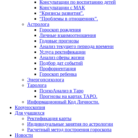
Консультации по воспитанию детей
Консультации с МАК
“Кризисы развития”.
“Проблемы в отношениях”.
Астролога
Гороскоп рождения
Личные взаимоотношения
Годовые прогнозы
Анализ текущего периода времени
Услуга ректификации
Анализ сферы жизни
Подбор дат событий
Профориентация
Гороскоп ребенка
Энергопсихолога
Таролога
ПсихоАнализ в Таро
Прогнозы на картах ТАРО.
Информационный Код Личности.
Кроуноскопия
Для учащихся
Ректификация карты
Индивидуальные занятия по астрологии
Расчетный метод построения гороскопа
Новости