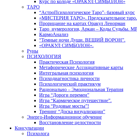
Курс по колоде «ОРАКУЛ СИМБОЛОН»
ТАРО
“АстроПсихологическое Таро”- базовый курс
«МИСТЕРИЯ ТАРО». Предсказательное таро.
Прорицание на картах Оракул Ленорман
Таро_нумерология, Аркан – Коды Судьбы. М
КармоАнализ
“Темные ночи Души. ВЕЩИЙ ВОРОН”.
«ОРАКУЛ СИМБОЛОН».
Руны
ПСИХОЛОГИЯ
Практическая Психология
Метафорические Ассоциативные карты
Интегральная психология
Психодиагностика личности
Психологический практикум
Рационально – Эмоциональная Терапия
Игра “Дороги перемен”
Игра “Кармическое путешествие”.
Игра “Родовые мосты”!
Тренинг “Доска визуализации”
Энерго-Информационное обучение
Восстановление целостности
Консультации
Психолога