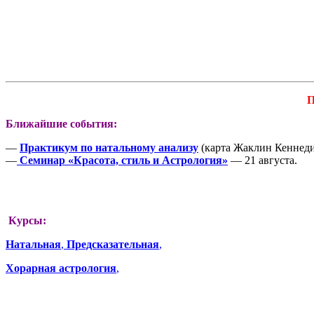
П
Ближайшие события:
—
Практикум по натальному анализу
(карта Жаклин Кеннеди)
—
Семинар «Красота, стиль и Астрология»
— 21 августа.
Курсы:
Натальная
,
Предсказательная
,
Хорарная астрология
,