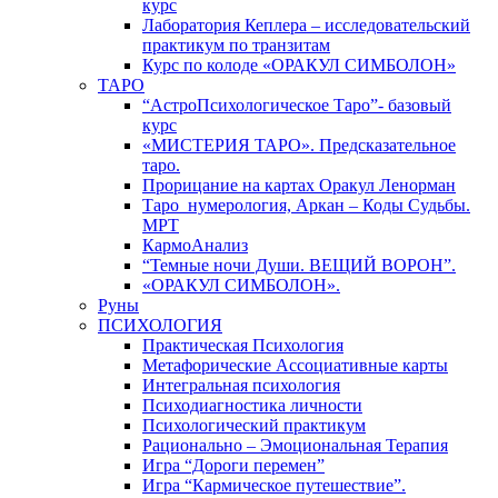
курс
Лаборатория Кеплера – исследовательский
практикум по транзитам
Курс по колоде «ОРАКУЛ СИМБОЛОН»
ТАРО
“АстроПсихологическое Таро”- базовый
курс
«МИСТЕРИЯ ТАРО». Предсказательное
таро.
Прорицание на картах Оракул Ленорман
Таро_нумерология, Аркан – Коды Судьбы.
МРТ
КармоАнализ
“Темные ночи Души. ВЕЩИЙ ВОРОН”.
«ОРАКУЛ СИМБОЛОН».
Руны
ПСИХОЛОГИЯ
Практическая Психология
Метафорические Ассоциативные карты
Интегральная психология
Психодиагностика личности
Психологический практикум
Рационально – Эмоциональная Терапия
Игра “Дороги перемен”
Игра “Кармическое путешествие”.