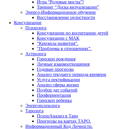
Игра “Родовые мосты”!
Тренинг “Доска визуализации”
Энерго-Информационное обучение
Восстановление целостности
Консультации
Психолога
Консультации по воспитанию детей
Консультации с МАК
“Кризисы развития”.
“Проблемы в отношениях”.
Астролога
Гороскоп рождения
Личные взаимоотношения
Годовые прогнозы
Анализ текущего периода времени
Услуга ректификации
Анализ сферы жизни
Подбор дат событий
Профориентация
Гороскоп ребенка
Энергопсихолога
Таролога
ПсихоАнализ в Таро
Прогнозы на картах ТАРО.
Информационный Код Личности.