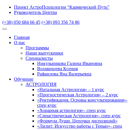
Проект АстроПсихологии “Кармический Путь”
Руководитель Центра
(+38) 050 684 66 45
(+38) 093 356 74 86
Главная
О нас
Программы
Наши выпускники
Специалисты
Никульникова Галина Ивановна
Вохминцева Ксения
Рафаилова Яна Валерьевна
Обучение
АСТРОЛОГИЯ
«Натальная Астрология» – 1 курс
«Прогностическая Астрология» – 2 курс
«Ректификация. Основы консультирования»-
спец курс
«Хорарная астрология»- спец курс
«Синастрическая Астрология»- спец курс
«Формула Души. Цепочки диспозиций»
«Лилит: Искусство работы с Тенью»- спец