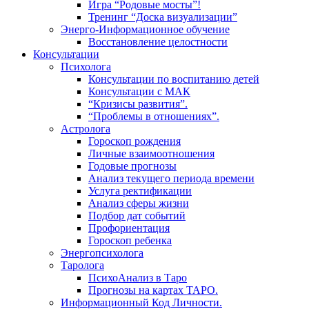
Игра “Родовые мосты”!
Тренинг “Доска визуализации”
Энерго-Информационное обучение
Восстановление целостности
Консультации
Психолога
Консультации по воспитанию детей
Консультации с МАК
“Кризисы развития”.
“Проблемы в отношениях”.
Астролога
Гороскоп рождения
Личные взаимоотношения
Годовые прогнозы
Анализ текущего периода времени
Услуга ректификации
Анализ сферы жизни
Подбор дат событий
Профориентация
Гороскоп ребенка
Энергопсихолога
Таролога
ПсихоАнализ в Таро
Прогнозы на картах ТАРО.
Информационный Код Личности.