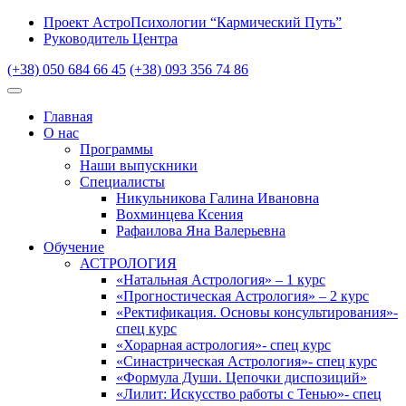
Проект АстроПсихологии “Кармический Путь”
Руководитель Центра
(+38) 050 684 66 45
(+38) 093 356 74 86
Главная
О нас
Программы
Наши выпускники
Специалисты
Никульникова Галина Ивановна
Вохминцева Ксения
Рафаилова Яна Валерьевна
Обучение
АСТРОЛОГИЯ
«Натальная Астрология» – 1 курс
«Прогностическая Астрология» – 2 курс
«Ректификация. Основы консультирования»-
спец курс
«Хорарная астрология»- спец курс
«Синастрическая Астрология»- спец курс
«Формула Души. Цепочки диспозиций»
«Лилит: Искусство работы с Тенью»- спец