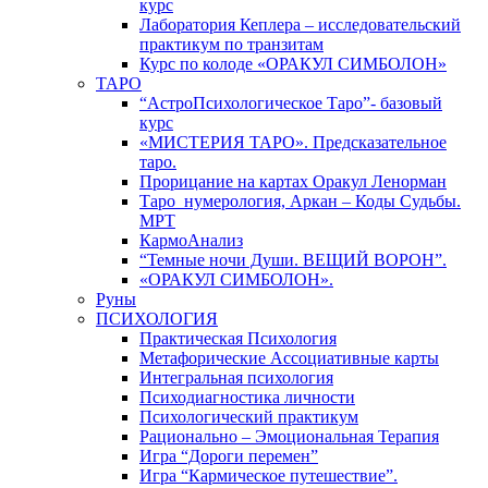
курс
Лаборатория Кеплера – исследовательский
практикум по транзитам
Курс по колоде «ОРАКУЛ СИМБОЛОН»
ТАРО
“АстроПсихологическое Таро”- базовый
курс
«МИСТЕРИЯ ТАРО». Предсказательное
таро.
Прорицание на картах Оракул Ленорман
Таро_нумерология, Аркан – Коды Судьбы.
МРТ
КармоАнализ
“Темные ночи Души. ВЕЩИЙ ВОРОН”.
«ОРАКУЛ СИМБОЛОН».
Руны
ПСИХОЛОГИЯ
Практическая Психология
Метафорические Ассоциативные карты
Интегральная психология
Психодиагностика личности
Психологический практикум
Рационально – Эмоциональная Терапия
Игра “Дороги перемен”
Игра “Кармическое путешествие”.