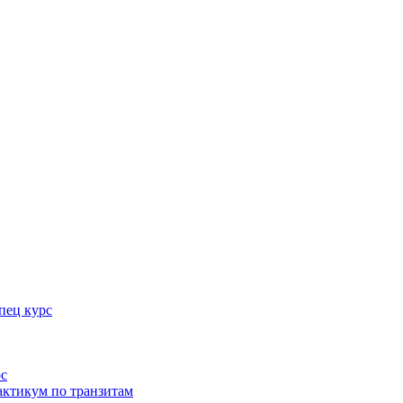
пец курс
рс
актикум по транзитам