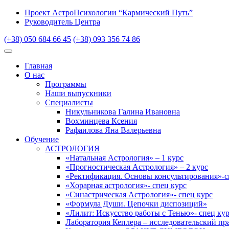
Проект АстроПсихологии “Кармический Путь”
Руководитель Центра
(+38) 050 684 66 45
(+38) 093 356 74 86
Главная
О нас
Программы
Наши выпускники
Специалисты
Никульникова Галина Ивановна
Вохминцева Ксения
Рафаилова Яна Валерьевна
Обучение
АСТРОЛОГИЯ
«Натальная Астрология» – 1 курс
«Прогностическая Астрология» – 2 курс
«Ректификация. Основы консультирования»-с
«Хорарная астрология»- спец курс
«Синастрическая Астрология»- спец курс
«Формула Души. Цепочки диспозиций»
«Лилит: Искусство работы с Тенью»- спец ку
Лаборатория Кеплера – исследовательский пр