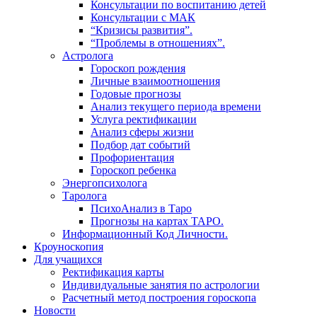
Консультации по воспитанию детей
Консультации с МАК
“Кризисы развития”.
“Проблемы в отношениях”.
Астролога
Гороскоп рождения
Личные взаимоотношения
Годовые прогнозы
Анализ текущего периода времени
Услуга ректификации
Анализ сферы жизни
Подбор дат событий
Профориентация
Гороскоп ребенка
Энергопсихолога
Таролога
ПсихоАнализ в Таро
Прогнозы на картах ТАРО.
Информационный Код Личности.
Кроуноскопия
Для учащихся
Ректификация карты
Индивидуальные занятия по астрологии
Расчетный метод построения гороскопа
Новости