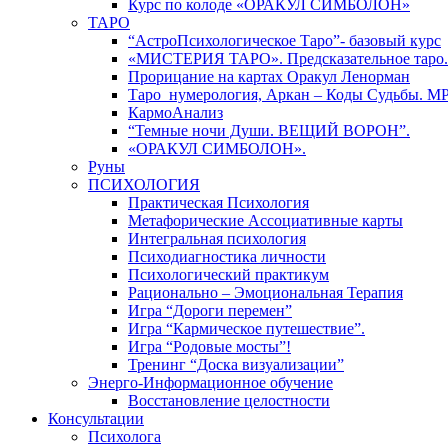
Курс по колоде «ОРАКУЛ СИМБОЛОН»
ТАРО
“АстроПсихологическое Таро”- базовый курс
«МИСТЕРИЯ ТАРО». Предсказательное таро.
Прорицание на картах Оракул Ленорман
Таро_нумерология, Аркан – Коды Судьбы. М
КармоАнализ
“Темные ночи Души. ВЕЩИЙ ВОРОН”.
«ОРАКУЛ СИМБОЛОН».
Руны
ПСИХОЛОГИЯ
Практическая Психология
Метафорические Ассоциативные карты
Интегральная психология
Психодиагностика личности
Психологический практикум
Рационально – Эмоциональная Терапия
Игра “Дороги перемен”
Игра “Кармическое путешествие”.
Игра “Родовые мосты”!
Тренинг “Доска визуализации”
Энерго-Информационное обучение
Восстановление целостности
Консультации
Психолога