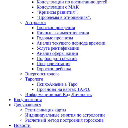
Консультации по воспитанию детей
Консультации с МАК
“Кризисы развития”.
“Проблемы в отношениях”.
Астролога
Гороскоп рождения
Личные взаимоотношения
Годовые прогнозы
Анализ текущего периода времени
Услуга ректификации
Анализ сферы жизни
Подбор дат событий
Профориентация
Гороскоп ребенка
Энергопсихолога
Таролога
ПсихоАнализ в Таро
Прогнозы на картах ТАРО.
Информационный Код Личности.
Кроуноскопия
Для учащихся
Ректификация карты
Индивидуальные занятия по астрологии
Расчетный метод построения гороскопа
Новости