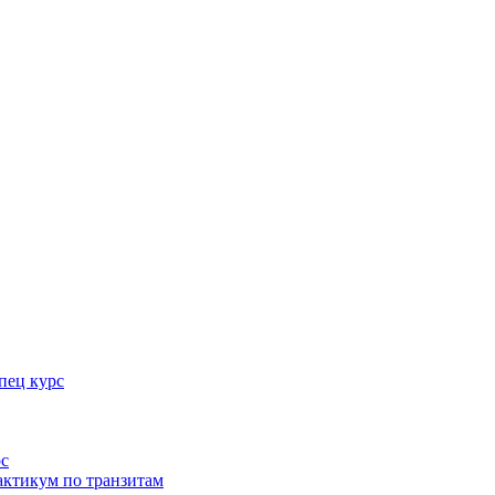
пец курс
рс
актикум по транзитам