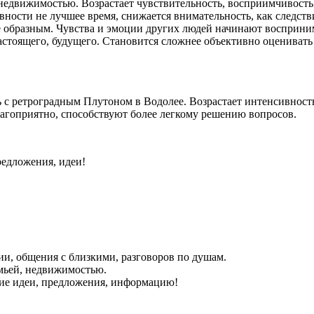
недвижимостью. Возрастает чувствительность, восприимчивость.
вности не лучшее время, снижается внимательность, как следств
 образным. Чувства и эмоции других людей начинают восприним
астоящего, будущего. Становится сложнее объективно оценивать
ь с ретроградным Плутоном в Водолее. Возрастает интенсивност
агоприятно, способствуют более легкому решению вопросов.
едложения, идеи!
ии, общения с близкими, разговоров по душам.
емьей, недвижимостью.
ие идеи, предложения, информацию!