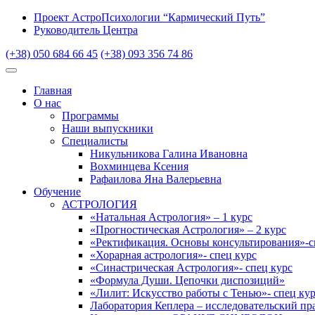
Проект АстроПсихологии “Кармический Путь”
Руководитель Центра
(+38) 050 684 66 45
(+38) 093 356 74 86
Главная
О нас
Программы
Наши выпускники
Специалисты
Никульникова Галина Ивановна
Вохминцева Ксения
Рафаилова Яна Валерьевна
Обучение
АСТРОЛОГИЯ
«Натальная Астрология» – 1 курс
«Прогностическая Астрология» – 2 курс
«Ректификация. Основы консультирования»-с
«Хорарная астрология»- спец курс
«Синастрическая Астрология»- спец курс
«Формула Души. Цепочки диспозиций»
«Лилит: Искусство работы с Тенью»- спец ку
Лаборатория Кеплера – исследовательский пр