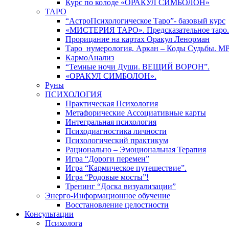
Курс по колоде «ОРАКУЛ СИМБОЛОН»
ТАРО
“АстроПсихологическое Таро”- базовый курс
«МИСТЕРИЯ ТАРО». Предсказательное таро.
Прорицание на картах Оракул Ленорман
Таро_нумерология, Аркан – Коды Судьбы. М
КармоАнализ
“Темные ночи Души. ВЕЩИЙ ВОРОН”.
«ОРАКУЛ СИМБОЛОН».
Руны
ПСИХОЛОГИЯ
Практическая Психология
Метафорические Ассоциативные карты
Интегральная психология
Психодиагностика личности
Психологический практикум
Рационально – Эмоциональная Терапия
Игра “Дороги перемен”
Игра “Кармическое путешествие”.
Игра “Родовые мосты”!
Тренинг “Доска визуализации”
Энерго-Информационное обучение
Восстановление целостности
Консультации
Психолога