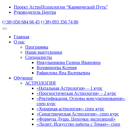
Проект АстроПсихологии “Кармический Путь”
Руководитель Центра
(+38) 050 684 66 45
(+38) 093 356 74 86
Главная
О нас
Программы
Наши выпускники
Специалисты
Никульникова Галина Ивановна
Вохминцева Ксения
Рафаилова Яна Валерьевна
Обучение
АСТРОЛОГИЯ
«Натальная Астрология» – 1 курс
«Прогностическая Астрология» – 2 курс
«Ректификация. Основы консультирования»-
спец курс
«Хорарная астрология»- спец курс
«Синастрическая Астрология»- спец курс
«Формула Души. Цепочки диспозиций»
«Лилит: Искусство работы с Тенью»- спец