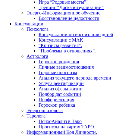
Игра “Родовые мосты”!
Тренинг “Доска визуализации”
Энерго-Информационное обучение
Восстановление целостности
Консультации
Психолога
Консультации по воспитанию детей
Консультации с МАК
“Кризисы развития”.
“Проблемы в отношениях”.
Астролога
Гороскоп рождения
Личные взаимоотношения
Годовые прогнозы
Анализ текущего периода времени
Услуга ректификации
Анализ сферы жизни
Подбор дат событий
Профориентация
Гороскоп ребенка
Энергопсихолога
Таролога
ПсихоАнализ в Таро
Прогнозы на картах ТАРО.
Информационный Код Личности.