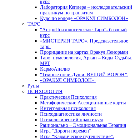
курс
Лаборатория Кеплера – исследовательский
практикум по транзитам
Курс по колоде «ОРАКУЛ СИМБОЛОН»
ТАРО
“АстроПсихологическое Таро”- базовый
курс
«МИСТЕРИЯ ТАРО». Предсказательное
таро.
Прорицание на картах Оракул Ленорман
Таро_нумерология, Аркан – Коды Судьбы.
МРТ
КармоАнализ
“Темные ночи Души. ВЕЩИЙ ВОРОН”.
«ОРАКУЛ СИМБОЛОН».
Руны
ПСИХОЛОГИЯ
Практическая Психология
Метафорические Ассоциативные карты
Интегральная психология
Психодиагностика личности
Психологический практикум
Рационально – Эмоциональная Терапия
Игра “Дороги перемен”
Игра “Кармическое путешествие”.