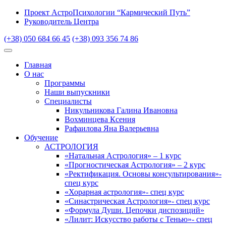
Проект АстроПсихологии “Кармический Путь”
Руководитель Центра
(+38) 050 684 66 45
(+38) 093 356 74 86
Главная
О нас
Программы
Наши выпускники
Специалисты
Никульникова Галина Ивановна
Вохминцева Ксения
Рафаилова Яна Валерьевна
Обучение
АСТРОЛОГИЯ
«Натальная Астрология» – 1 курс
«Прогностическая Астрология» – 2 курс
«Ректификация. Основы консультирования»-
спец курс
«Хорарная астрология»- спец курс
«Синастрическая Астрология»- спец курс
«Формула Души. Цепочки диспозиций»
«Лилит: Искусство работы с Тенью»- спец