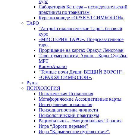
курс
Лаборатория Кеплера – исследовательский
практикум по транзитам
Курс по колоде «ОРАКУЛ СИМБОЛОН»
ТАРО
“АстроПсихологическое Таро”- базовый
курс
«МИСТЕРИЯ ТАРО». Предсказательное
таро.
Прорицание на картах Оракул Ленорман
Таро_нумерология, Аркан – Коды Судьбы.
МРТ
КармоАнализ
“Темные ночи Души. ВЕЩИЙ ВОРОН”.
«ОРАКУЛ СИМБОЛОН».
Руны
ПСИХОЛОГИЯ
Практическая Психология
Метафорические Ассоциативные карты
Интегральная психология
Психодиагностика личности
Психологический практикум
Рационально – Эмоциональная Терапия
Игра “Дороги перемен”
Игра “Кармическое путешествие”.