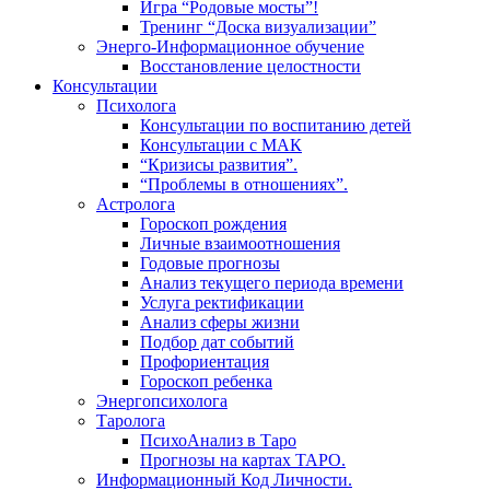
Игра “Родовые мосты”!
Тренинг “Доска визуализации”
Энерго-Информационное обучение
Восстановление целостности
Консультации
Психолога
Консультации по воспитанию детей
Консультации с МАК
“Кризисы развития”.
“Проблемы в отношениях”.
Астролога
Гороскоп рождения
Личные взаимоотношения
Годовые прогнозы
Анализ текущего периода времени
Услуга ректификации
Анализ сферы жизни
Подбор дат событий
Профориентация
Гороскоп ребенка
Энергопсихолога
Таролога
ПсихоАнализ в Таро
Прогнозы на картах ТАРО.
Информационный Код Личности.