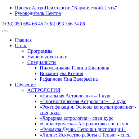
Проект АстроПсихологии “Кармический Путь”
Руководитель Центра
(+38) 050 684 66 45
(+38) 093 356 74 86
Главная
О нас
Программы
Наши выпускники
Специалисты
Никульникова Галина Ивановна
Вохминцева Ксения
Рафаилова Яна Валерьевна
Обучение
АСТРОЛОГИЯ
«Натальная Астрология» – 1 курс
«Прогностическая Астрология» – 2 курс
«Ректификация. Основы консультирования»-
спец курс
«Хорарная астрология»- спец курс
«Синастрическая Астрология»- спец курс
«Формула Души. Цепочки диспозиций»
«Лилит: Искусство работы с Тенью»- спец