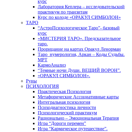
курс
Лаборатория Кеплера – исследовательский
практикум по транзитам
Курс по колоде «ОРАКУЛ СИМБОЛОН»
ТАРО
“АстроПсихологическое Таро”- базовый
курс
«МИСТЕРИЯ ТАРО». Предсказательное
таро.
Прорицание на картах Оракул Ленорман
Таро_нумерология, Аркан – Коды Судьбы.
МРТ
КармоАнализ
“Темные ночи Души. ВЕЩИЙ ВОРОН”.
«ОРАКУЛ СИМБОЛОН».
Руны
ПСИХОЛОГИЯ
Практическая Психология
Метафорические Ассоциативные карты
Интегральная психология
Психодиагностика личности
Психологический практикум
Рационально – Эмоциональная Терапия
Игра “Дороги перемен”
Игра “Кармическое путешествие”.