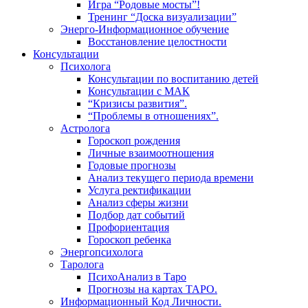
Игра “Родовые мосты”!
Тренинг “Доска визуализации”
Энерго-Информационное обучение
Восстановление целостности
Консультации
Психолога
Консультации по воспитанию детей
Консультации с МАК
“Кризисы развития”.
“Проблемы в отношениях”.
Астролога
Гороскоп рождения
Личные взаимоотношения
Годовые прогнозы
Анализ текущего периода времени
Услуга ректификации
Анализ сферы жизни
Подбор дат событий
Профориентация
Гороскоп ребенка
Энергопсихолога
Таролога
ПсихоАнализ в Таро
Прогнозы на картах ТАРО.
Информационный Код Личности.