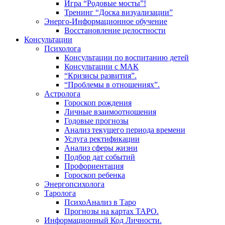
Игра “Родовые мосты”!
Тренинг “Доска визуализации”
Энерго-Информационное обучение
Восстановление целостности
Консультации
Психолога
Консультации по воспитанию детей
Консультации с МАК
“Кризисы развития”.
“Проблемы в отношениях”.
Астролога
Гороскоп рождения
Личные взаимоотношения
Годовые прогнозы
Анализ текущего периода времени
Услуга ректификации
Анализ сферы жизни
Подбор дат событий
Профориентация
Гороскоп ребенка
Энергопсихолога
Таролога
ПсихоАнализ в Таро
Прогнозы на картах ТАРО.
Информационный Код Личности.