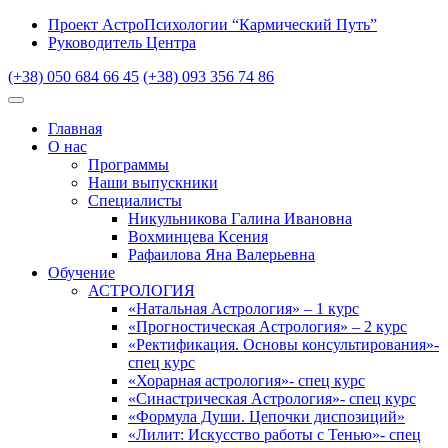
Проект АстроПсихологии “Кармический Путь”
Руководитель Центра
(+38) 050 684 66 45
(+38) 093 356 74 86
Главная
О нас
Программы
Наши выпускники
Специалисты
Никульникова Галина Ивановна
Вохминцева Ксения
Рафаилова Яна Валерьевна
Обучение
АСТРОЛОГИЯ
«Натальная Астрология» – 1 курс
«Прогностическая Астрология» – 2 курс
«Ректификация. Основы консультирования»-
спец курс
«Хорарная астрология»- спец курс
«Синастрическая Астрология»- спец курс
«Формула Души. Цепочки диспозиций»
«Лилит: Искусство работы с Тенью»- спец