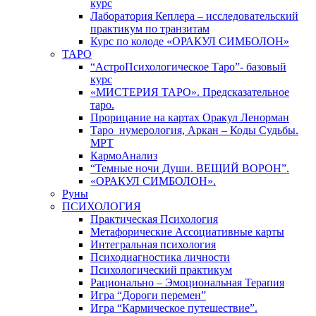
курс
Лаборатория Кеплера – исследовательский
практикум по транзитам
Курс по колоде «ОРАКУЛ СИМБОЛОН»
ТАРО
“АстроПсихологическое Таро”- базовый
курс
«МИСТЕРИЯ ТАРО». Предсказательное
таро.
Прорицание на картах Оракул Ленорман
Таро_нумерология, Аркан – Коды Судьбы.
МРТ
КармоАнализ
“Темные ночи Души. ВЕЩИЙ ВОРОН”.
«ОРАКУЛ СИМБОЛОН».
Руны
ПСИХОЛОГИЯ
Практическая Психология
Метафорические Ассоциативные карты
Интегральная психология
Психодиагностика личности
Психологический практикум
Рационально – Эмоциональная Терапия
Игра “Дороги перемен”
Игра “Кармическое путешествие”.