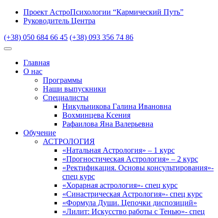
Проект АстроПсихологии “Кармический Путь”
Руководитель Центра
(+38) 050 684 66 45
(+38) 093 356 74 86
Главная
О нас
Программы
Наши выпускники
Специалисты
Никульникова Галина Ивановна
Вохминцева Ксения
Рафаилова Яна Валерьевна
Обучение
АСТРОЛОГИЯ
«Натальная Астрология» – 1 курс
«Прогностическая Астрология» – 2 курс
«Ректификация. Основы консультирования»-
спец курс
«Хорарная астрология»- спец курс
«Синастрическая Астрология»- спец курс
«Формула Души. Цепочки диспозиций»
«Лилит: Искусство работы с Тенью»- спец