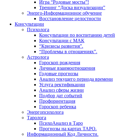
Игра “Родовые мосты”!
Тренинг “Доска визуализации”
Энерго-Информационное обучение
Восстановление целостности
Консультации
Психолога
Консультации по воспитанию детей
Консультации с МАК
“Кризисы развития”.
“Проблемы в отношениях”.
Астролога
Гороскоп рождения
Личные взаимоотношения
Годовые прогнозы
Анализ текущего периода времени
Услуга ректификации
Анализ сферы жизни
Подбор дат событий
Профориентация
Гороскоп ребенка
Энергопсихолога
Таролога
ПсихоАнализ в Таро
Прогнозы на картах ТАРО.
Информационный Код Личности.