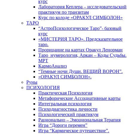
курс
Лаборатория Кеплера – исследовательский
практикум по транзитам
Курс по колоде «ОРАКУЛ СИМБОЛОН»
ТАРО
“АстроПсихологическое Таро”- базовый
курс
«МИСТЕРИЯ ТАРО». Предсказательное
таро.
Прорицание на картах Оракул Ленорман
Таро_нумерология, Аркан – Коды Судьбы.
МРТ
КармоАнализ
“Темные ночи Души. ВЕЩИЙ ВОРОН”.
«ОРАКУЛ СИМБОЛОН».
Руны
ПСИХОЛОГИЯ
Практическая Психология
Метафорические Ассоциативные карты
Интегральная психология
Психодиагностика личности
Психологический практикум
Рационально – Эмоциональная Терапия
Игра “Дороги перемен”
Игра “Кармическое путешествие”.