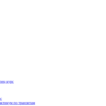
пец курс
рс
актикум по транзитам