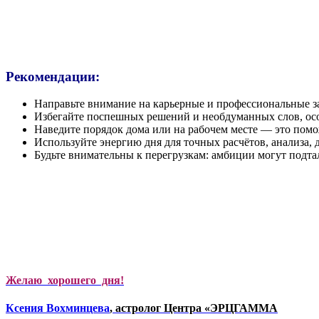
Рекомендации:
Направьте внимание на карьерные и профессиональные за
Избегайте поспешных решений и необдуманных слов, осо
Наведите порядок дома или на рабочем месте — это пом
Используйте энергию дня для точных расчётов, анализа,
Будьте внимательны к перегрузкам: амбиции могут подт
Желаю хорошего дня!
Ксени
я Вохминцева
, астролог Центра «ЭРЦГАММА