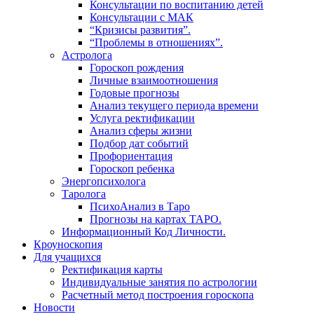
Консультации по воспитанию детей
Консультации с МАК
“Кризисы развития”.
“Проблемы в отношениях”.
Астролога
Гороскоп рождения
Личные взаимоотношения
Годовые прогнозы
Анализ текущего периода времени
Услуга ректификации
Анализ сферы жизни
Подбор дат событий
Профориентация
Гороскоп ребенка
Энергопсихолога
Таролога
ПсихоАнализ в Таро
Прогнозы на картах ТАРО.
Информационный Код Личности.
Кроуноскопия
Для учащихся
Ректификация карты
Индивидуальные занятия по астрологии
Расчетный метод построения гороскопа
Новости