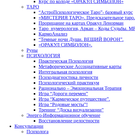
Курс по колоде «ОРАКУЛ СИМБОЛОН»
ТАРО
“АстроПсихологическое Таро”- базовый курс
«МИСТЕРИЯ ТАРО». Предсказательное таро.
Прорицание на картах Оракул Ленорман
Таро_нумерология, Аркан – Коды Судьбы. М
КармоАнализ
“Темные ночи Души. ВЕЩИЙ ВОРОН”.
«ОРАКУЛ СИМБОЛОН».
Руны
ПСИХОЛОГИЯ
Практическая Психология
Метафорические Ассоциативные карты
Интегральная психология
Психодиагностика личности
Психологический практикум
Рационально – Эмоциональная Терапия
Игра “Дороги перемен”
Игра “Кармическое путешествие”.
Игра “Родовые мосты”!
Тренинг “Доска визуализации”
Энерго-Информационное обучение
Восстановление целостности
Консультации
Психолога