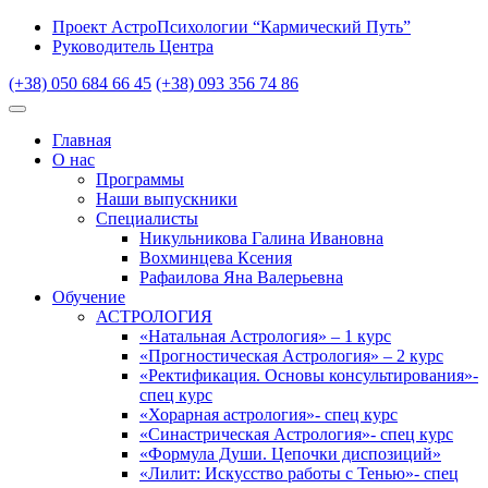
Проект АстроПсихологии “Кармический Путь”
Руководитель Центра
(+38) 050 684 66 45
(+38) 093 356 74 86
Главная
О нас
Программы
Наши выпускники
Специалисты
Никульникова Галина Ивановна
Вохминцева Ксения
Рафаилова Яна Валерьевна
Обучение
АСТРОЛОГИЯ
«Натальная Астрология» – 1 курс
«Прогностическая Астрология» – 2 курс
«Ректификация. Основы консультирования»-
спец курс
«Хорарная астрология»- спец курс
«Синастрическая Астрология»- спец курс
«Формула Души. Цепочки диспозиций»
«Лилит: Искусство работы с Тенью»- спец