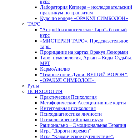
курс
Лаборатория Кеплера – исследовательский
практикум по транзитам
Курс по колоде «ОРАКУЛ СИМБОЛОН»
ТАРО
“АстроПсихологическое Таро”- базовый
курс
«МИСТЕРИЯ ТАРО». Предсказательное
таро.
Прорицание на картах Оракул Ленорман
Таро_нумерология, Аркан – Коды Судьбы.
МРТ
КармоАнализ
“Темные ночи Души. ВЕЩИЙ ВОРОН”.
«ОРАКУЛ СИМБОЛОН».
Руны
ПСИХОЛОГИЯ
Практическая Психология
Метафорические Ассоциативные карты
Интегральная психология
Психодиагностика личности
Психологический практикум
Рационально – Эмоциональная Терапия
Игра “Дороги перемен”
Игра “Кармическое путешествие”.