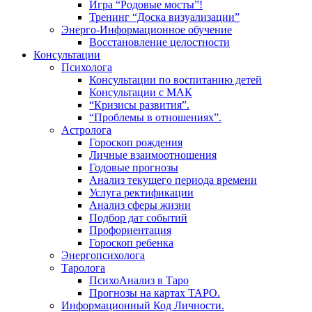
Игра “Родовые мосты”!
Тренинг “Доска визуализации”
Энерго-Информационное обучение
Восстановление целостности
Консультации
Психолога
Консультации по воспитанию детей
Консультации с МАК
“Кризисы развития”.
“Проблемы в отношениях”.
Астролога
Гороскоп рождения
Личные взаимоотношения
Годовые прогнозы
Анализ текущего периода времени
Услуга ректификации
Анализ сферы жизни
Подбор дат событий
Профориентация
Гороскоп ребенка
Энергопсихолога
Таролога
ПсихоАнализ в Таро
Прогнозы на картах ТАРО.
Информационный Код Личности.