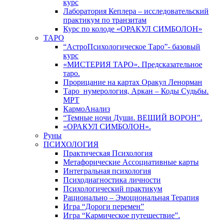
курс
Лаборатория Кеплера – исследовательский
практикум по транзитам
Курс по колоде «ОРАКУЛ СИМБОЛОН»
ТАРО
“АстроПсихологическое Таро”- базовый
курс
«МИСТЕРИЯ ТАРО». Предсказательное
таро.
Прорицание на картах Оракул Ленорман
Таро_нумерология, Аркан – Коды Судьбы.
МРТ
КармоАнализ
“Темные ночи Души. ВЕЩИЙ ВОРОН”.
«ОРАКУЛ СИМБОЛОН».
Руны
ПСИХОЛОГИЯ
Практическая Психология
Метафорические Ассоциативные карты
Интегральная психология
Психодиагностика личности
Психологический практикум
Рационально – Эмоциональная Терапия
Игра “Дороги перемен”
Игра “Кармическое путешествие”.