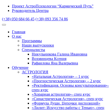
Проект АстроПсихологии “Кармический Путь”
Руководитель Центра
(+38) 050 684 66 45
(+38) 093 356 74 86
Главная
О нас
Программы
Наши выпускники
Специалисты
Никульникова Галина Ивановна
Вохминцева Ксения
Рафаилова Яна Валерьевна
Обучение
АСТРОЛОГИЯ
«Натальная Астрология» – 1 курс
«Прогностическая Астрология» – 2 курс
«Ректификация. Основы консультирования»-
спец курс
«Хорарная астрология»- спец курс
«Синастрическая Астрология»- спец курс
«Формула Души. Цепочки диспозиций»
«Лилит: Искусство работы с Тенью»- спец