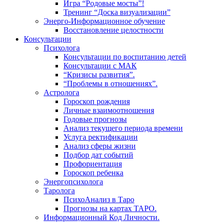
Игра “Родовые мосты”!
Тренинг “Доска визуализации”
Энерго-Информационное обучение
Восстановление целостности
Консультации
Психолога
Консультации по воспитанию детей
Консультации с МАК
“Кризисы развития”.
“Проблемы в отношениях”.
Астролога
Гороскоп рождения
Личные взаимоотношения
Годовые прогнозы
Анализ текущего периода времени
Услуга ректификации
Анализ сферы жизни
Подбор дат событий
Профориентация
Гороскоп ребенка
Энергопсихолога
Таролога
ПсихоАнализ в Таро
Прогнозы на картах ТАРО.
Информационный Код Личности.