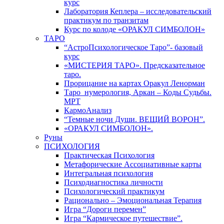
курс
Лаборатория Кеплера – исследовательский
практикум по транзитам
Курс по колоде «ОРАКУЛ СИМБОЛОН»
ТАРО
“АстроПсихологическое Таро”- базовый
курс
«МИСТЕРИЯ ТАРО». Предсказательное
таро.
Прорицание на картах Оракул Ленорман
Таро_нумерология, Аркан – Коды Судьбы.
МРТ
КармоАнализ
“Темные ночи Души. ВЕЩИЙ ВОРОН”.
«ОРАКУЛ СИМБОЛОН».
Руны
ПСИХОЛОГИЯ
Практическая Психология
Метафорические Ассоциативные карты
Интегральная психология
Психодиагностика личности
Психологический практикум
Рационально – Эмоциональная Терапия
Игра “Дороги перемен”
Игра “Кармическое путешествие”.