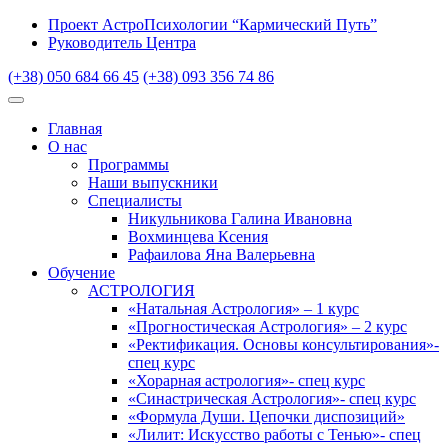
Проект АстроПсихологии “Кармический Путь”
Руководитель Центра
(+38) 050 684 66 45
(+38) 093 356 74 86
Главная
О нас
Программы
Наши выпускники
Специалисты
Никульникова Галина Ивановна
Вохминцева Ксения
Рафаилова Яна Валерьевна
Обучение
АСТРОЛОГИЯ
«Натальная Астрология» – 1 курс
«Прогностическая Астрология» – 2 курс
«Ректификация. Основы консультирования»-
спец курс
«Хорарная астрология»- спец курс
«Синастрическая Астрология»- спец курс
«Формула Души. Цепочки диспозиций»
«Лилит: Искусство работы с Тенью»- спец