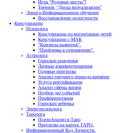
Игра “Родовые мосты”!
Тренинг “Доска визуализации”
Энерго-Информационное обучение
Восстановление целостности
Консультации
Психолога
Консультации по воспитанию детей
Консультации с МАК
“Кризисы развития”.
“Проблемы в отношениях”.
Астролога
Гороскоп рождения
Личные взаимоотношения
Годовые прогнозы
Анализ текущего периода времени
Услуга ректификации
Анализ сферы жизни
Подбор дат событий
Профориентация
Гороскоп ребенка
Энергопсихолога
Таролога
ПсихоАнализ в Таро
Прогнозы на картах ТАРО.
Информационный Код Личности.