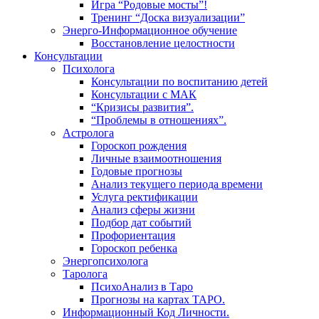
Игра “Родовые мосты”!
Тренинг “Доска визуализации”
Энерго-Информационное обучение
Восстановление целостности
Консультации
Психолога
Консультации по воспитанию детей
Консультации с МАК
“Кризисы развития”.
“Проблемы в отношениях”.
Астролога
Гороскоп рождения
Личные взаимоотношения
Годовые прогнозы
Анализ текущего периода времени
Услуга ректификации
Анализ сферы жизни
Подбор дат событий
Профориентация
Гороскоп ребенка
Энергопсихолога
Таролога
ПсихоАнализ в Таро
Прогнозы на картах ТАРО.
Информационный Код Личности.