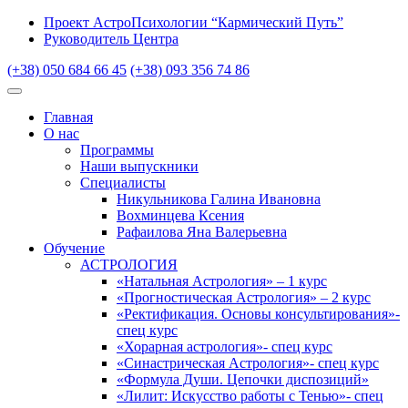
Проект АстроПсихологии “Кармический Путь”
Руководитель Центра
(+38) 050 684 66 45
(+38) 093 356 74 86
Главная
О нас
Программы
Наши выпускники
Специалисты
Никульникова Галина Ивановна
Вохминцева Ксения
Рафаилова Яна Валерьевна
Обучение
АСТРОЛОГИЯ
«Натальная Астрология» – 1 курс
«Прогностическая Астрология» – 2 курс
«Ректификация. Основы консультирования»-
спец курс
«Хорарная астрология»- спец курс
«Синастрическая Астрология»- спец курс
«Формула Души. Цепочки диспозиций»
«Лилит: Искусство работы с Тенью»- спец