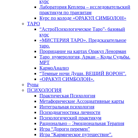
курс
Лаборатория Кеплера – исследовательский
практикум по транзитам
Курс по колоде «ОРАКУЛ СИМБОЛОН»
ТАРО
“АстроПсихологическое Таро”- базовый
курс
«МИСТЕРИЯ ТАРО». Предсказательное
таро.
Прорицание на картах Оракул Ленорман
Таро_нумерология, Аркан – Коды Судьбы.
МРТ
КармоАнализ
“Темные ночи Души. ВЕЩИЙ ВОРОН”.
«ОРАКУЛ СИМБОЛОН».
Руны
ПСИХОЛОГИЯ
Практическая Психология
Метафорические Ассоциативные карты
Интегральная психология
Психодиагностика личности
Психологический практикум
Рационально – Эмоциональная Терапия
Игра “Дороги перемен”
Игра “Кармическое путешествие”.