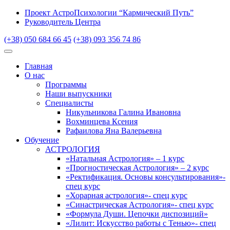
Проект АстроПсихологии “Кармический Путь”
Руководитель Центра
(+38) 050 684 66 45
(+38) 093 356 74 86
Главная
О нас
Программы
Наши выпускники
Специалисты
Никульникова Галина Ивановна
Вохминцева Ксения
Рафаилова Яна Валерьевна
Обучение
АСТРОЛОГИЯ
«Натальная Астрология» – 1 курс
«Прогностическая Астрология» – 2 курс
«Ректификация. Основы консультирования»-
спец курс
«Хорарная астрология»- спец курс
«Синастрическая Астрология»- спец курс
«Формула Души. Цепочки диспозиций»
«Лилит: Искусство работы с Тенью»- спец