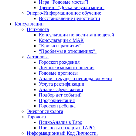
Игра “Родовые мосты”!
Тренинг “Доска визуализации”
Энерго-Информационное обучение
Восстановление целостности
Консультации
Психолога
Консультации по воспитанию детей
Консультации с МАК
“Кризисы развития”.
“Проблемы в отношениях”.
Астролога
Гороскоп рождения
Личные взаимоотношения
Годовые прогнозы
Анализ текущего периода времени
Услуга ректификации
Анализ сферы жизни
Подбор дат событий
Профориентация
Гороскоп ребенка
Энергопсихолога
Таролога
ПсихоАнализ в Таро
Прогнозы на картах ТАРО.
Информационный Код Личности.