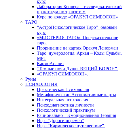
курс
Лаборатория Кеплера – исследовательский
практикум по транзитам
Курс по колоде «ОРАКУЛ СИМБОЛОН»
ТАРО
“АстроПсихологическое Таро”- базовый
курс
«МИСТЕРИЯ ТАРО». Предсказательное
таро.
Прорицание на картах Оракул Ленорман
Таро_нумерология, Аркан – Коды Судьбы.
МРТ
КармоАнализ
“Темные ночи Души. ВЕЩИЙ ВОРОН”.
«ОРАКУЛ СИМБОЛОН».
Руны
ПСИХОЛОГИЯ
Практическая Психология
Метафорические Ассоциативные карты
Интегральная психология
Психодиагностика личности
Психологический практикум
Рационально – Эмоциональная Терапия
Игра “Дороги перемен”
Игра “Кармическое путешествие”.