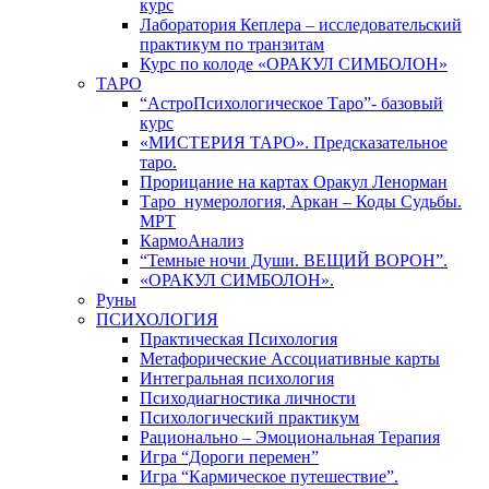
курс
Лаборатория Кеплера – исследовательский
практикум по транзитам
Курс по колоде «ОРАКУЛ СИМБОЛОН»
ТАРО
“АстроПсихологическое Таро”- базовый
курс
«МИСТЕРИЯ ТАРО». Предсказательное
таро.
Прорицание на картах Оракул Ленорман
Таро_нумерология, Аркан – Коды Судьбы.
МРТ
КармоАнализ
“Темные ночи Души. ВЕЩИЙ ВОРОН”.
«ОРАКУЛ СИМБОЛОН».
Руны
ПСИХОЛОГИЯ
Практическая Психология
Метафорические Ассоциативные карты
Интегральная психология
Психодиагностика личности
Психологический практикум
Рационально – Эмоциональная Терапия
Игра “Дороги перемен”
Игра “Кармическое путешествие”.