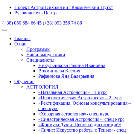
Проект АстроПсихологии “Кармический Путь”
Руководитель Центра
(+38) 050 684 66 45
(+38) 093 356 74 86
Главная
О нас
Программы
Наши выпускники
Специалисты
Никульникова Галина Ивановна
Вохминцева Ксения
Рафаилова Яна Валерьевна
Обучение
АСТРОЛОГИЯ
«Натальная Астрология» – 1 курс
«Прогностическая Астрология» – 2 курс
«Ректификация. Основы консультирования»-
спец курс
«Хорарная астрология»- спец курс
«Синастрическая Астрология»- спец курс
«Формула Души. Цепочки диспозиций»
«Лилит: Искусство работы с Тенью»- спец