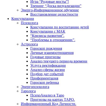
Игра “Родовые мосты”!
Тренинг “Доска визуализации”
Энерго-Информационное обучение
Восстановление целостности
Консультации
Психолога
Консультации по воспитанию детей
Консультации с МАК
“Кризисы развития”.
“Проблемы в отношениях”.
Астролога
Гороскоп рождения
Личные взаимоотношения
Годовые прогнозы
Анализ текущего периода времени
Услуга ректификации
Анализ сферы жизни
Подбор дат событий
Профориентация
Гороскоп ребенка
Энергопсихолога
Таролога
ПсихоАнализ в Таро
Прогнозы на картах ТАРО.
Информационный Код Личности.