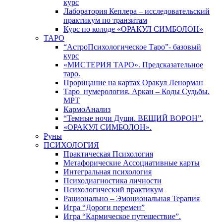
курс
Лаборатория Кеплера – исследовательский
практикум по транзитам
Курс по колоде «ОРАКУЛ СИМБОЛОН»
ТАРО
“АстроПсихологическое Таро”- базовый
курс
«МИСТЕРИЯ ТАРО». Предсказательное
таро.
Прорицание на картах Оракул Ленорман
Таро_нумерология, Аркан – Коды Судьбы.
МРТ
КармоАнализ
“Темные ночи Души. ВЕЩИЙ ВОРОН”.
«ОРАКУЛ СИМБОЛОН».
Руны
ПСИХОЛОГИЯ
Практическая Психология
Метафорические Ассоциативные карты
Интегральная психология
Психодиагностика личности
Психологический практикум
Рационально – Эмоциональная Терапия
Игра “Дороги перемен”
Игра “Кармическое путешествие”.