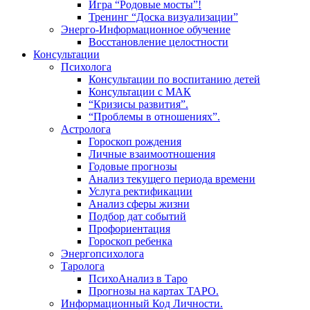
Игра “Родовые мосты”!
Тренинг “Доска визуализации”
Энерго-Информационное обучение
Восстановление целостности
Консультации
Психолога
Консультации по воспитанию детей
Консультации с МАК
“Кризисы развития”.
“Проблемы в отношениях”.
Астролога
Гороскоп рождения
Личные взаимоотношения
Годовые прогнозы
Анализ текущего периода времени
Услуга ректификации
Анализ сферы жизни
Подбор дат событий
Профориентация
Гороскоп ребенка
Энергопсихолога
Таролога
ПсихоАнализ в Таро
Прогнозы на картах ТАРО.
Информационный Код Личности.