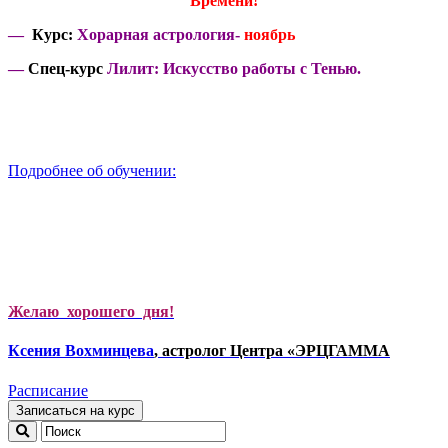
Времени!
—
Курс:
Хорарная астрология-
ноябрь
—
Спец-курс
Лилит: Искусство работы с Тенью.
Подробнее об обучении:
Желаю хорошего дня!
Ксени
я Вохминцева
, астролог Центра «ЭРЦГАММА
Расписание
Записаться на курс