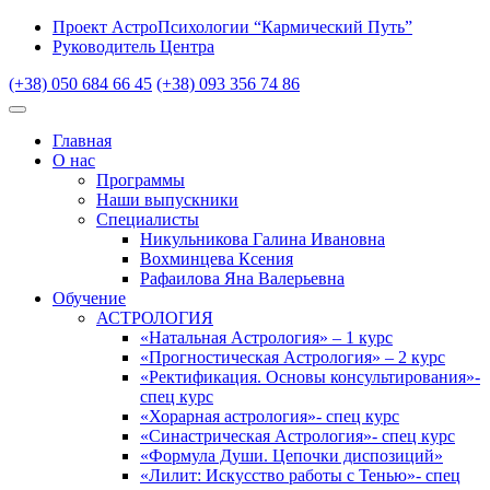
Проект АстроПсихологии “Кармический Путь”
Руководитель Центра
(+38) 050 684 66 45
(+38) 093 356 74 86
Главная
О нас
Программы
Наши выпускники
Специалисты
Никульникова Галина Ивановна
Вохминцева Ксения
Рафаилова Яна Валерьевна
Обучение
АСТРОЛОГИЯ
«Натальная Астрология» – 1 курс
«Прогностическая Астрология» – 2 курс
«Ректификация. Основы консультирования»-
спец курс
«Хорарная астрология»- спец курс
«Синастрическая Астрология»- спец курс
«Формула Души. Цепочки диспозиций»
«Лилит: Искусство работы с Тенью»- спец