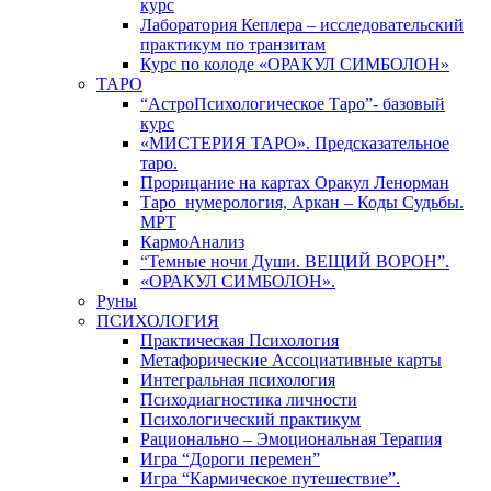
курс
Лаборатория Кеплера – исследовательский
практикум по транзитам
Курс по колоде «ОРАКУЛ СИМБОЛОН»
ТАРО
“АстроПсихологическое Таро”- базовый
курс
«МИСТЕРИЯ ТАРО». Предсказательное
таро.
Прорицание на картах Оракул Ленорман
Таро_нумерология, Аркан – Коды Судьбы.
МРТ
КармоАнализ
“Темные ночи Души. ВЕЩИЙ ВОРОН”.
«ОРАКУЛ СИМБОЛОН».
Руны
ПСИХОЛОГИЯ
Практическая Психология
Метафорические Ассоциативные карты
Интегральная психология
Психодиагностика личности
Психологический практикум
Рационально – Эмоциональная Терапия
Игра “Дороги перемен”
Игра “Кармическое путешествие”.