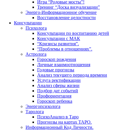
Игра “Родовые мосты”!
Тренинг “Доска визуализации”
Энерго-Информационное обучение
Восстановление целостности
Консультации
Психолога
Консультации по воспитанию детей
Консультации с МАК
“Кризисы развития”.
“Проблемы в отношениях”.
Астролога
Гороскоп рождения
Личные взаимоотношения
Годовые прогнозы
Анализ текущего периода времени
Услуга ректификации
Анализ сферы жизни
Подбор дат событий
Профориентация
Гороскоп ребенка
Энергопсихолога
Таролога
ПсихоАнализ в Таро
Прогнозы на картах ТАРО.
Информационный Код Личности.