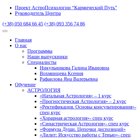
Проект АстроПсихологии “Кармический Путь”
Руководитель Центра
(+38) 050 684 66 45
(+38) 093 356 74 86
Главная
О нас
Программы
Наши выпускники
Специалисты
Никульникова Галина Ивановна
Вохминцева Ксения
Рафаилова Яна Валерьевна
Обучение
АСТРОЛОГИЯ
«Натальная Астрология» – 1 курс
«Прогностическая Астрология» – 2 курс
«Ректификация. Основы консультирования»-
спец курс
«Хорарная астрология»- спец курс
«Синастрическая Астрология»- спец курс
«Формула Души. Цепочки диспозиций»
«Лилит: Искусство работы с Тенью»- спец