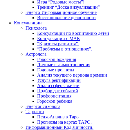
Игра “Родовые мосты”!
Тренинг “Доска визуализации”
Энерго-Информационное обучение
Восстановление целостности
Консультации
Психолога
Консультации по воспитанию детей
Консультации с МАК
“Кризисы развития”.
“Проблемы в отношениях”.
Астролога
Гороскоп рождения
Личные взаимоотношения
Годовые прогнозы
Анализ текущего периода времени
Услуга ректификации
Анализ сферы жизни
Подбор дат событий
Профориентация
Гороскоп ребенка
Энергопсихолога
Таролога
ПсихоАнализ в Таро
Прогнозы на картах ТАРО.
Информационный Код Личности.