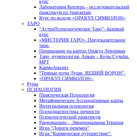
курс
Лаборатория Кеплера – исследовательский
практикум по транзитам
Курс по колоде «ОРАКУЛ СИМБОЛОН»
ТАРО
“АстроПсихологическое Таро”- базовый
курс
«МИСТЕРИЯ ТАРО». Предсказательное
таро.
Прорицание на картах Оракул Ленорман
Таро_нумерология, Аркан – Коды Судьбы.
МРТ
КармоАнализ
“Темные ночи Души. ВЕЩИЙ ВОРОН”.
«ОРАКУЛ СИМБОЛОН».
Руны
ПСИХОЛОГИЯ
Практическая Психология
Метафорические Ассоциативные карты
Интегральная психология
Психодиагностика личности
Психологический практикум
Рационально – Эмоциональная Терапия
Игра “Дороги перемен”
Игра “Кармическое путешествие”.