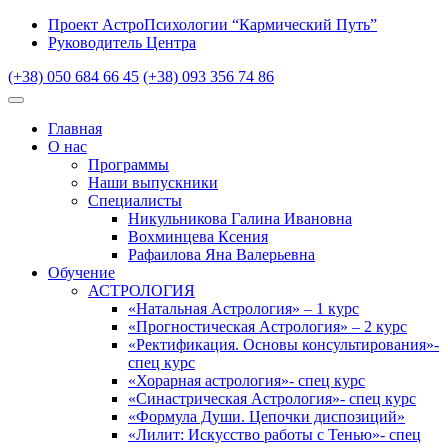
Проект АстроПсихологии “Кармический Путь”
Руководитель Центра
(+38) 050 684 66 45
(+38) 093 356 74 86
Главная
О нас
Программы
Наши выпускники
Специалисты
Никульникова Галина Ивановна
Вохминцева Ксения
Рафаилова Яна Валерьевна
Обучение
АСТРОЛОГИЯ
«Натальная Астрология» – 1 курс
«Прогностическая Астрология» – 2 курс
«Ректификация. Основы консультирования»-
спец курс
«Хорарная астрология»- спец курс
«Синастрическая Астрология»- спец курс
«Формула Души. Цепочки диспозиций»
«Лилит: Искусство работы с Тенью»- спец